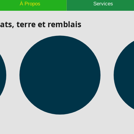
À Propos
Services
ts, terre et remblais